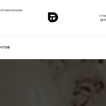
ной декорации
+7 9
@de
НТОВ