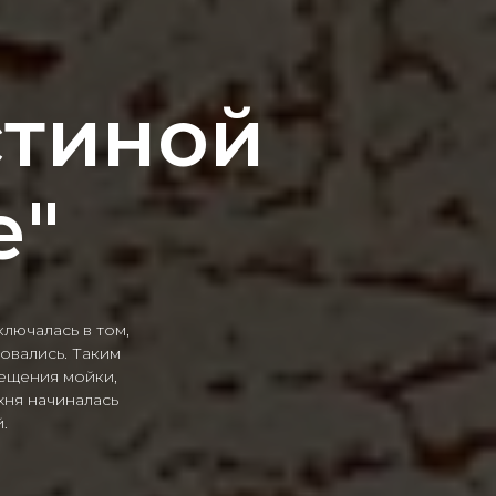
стиной
е"
ключалась в том,
овались. Таким
мещения мойки,
хня начиналась
.