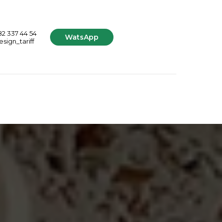
82 337 44 54
WatsApp
sign_tariff