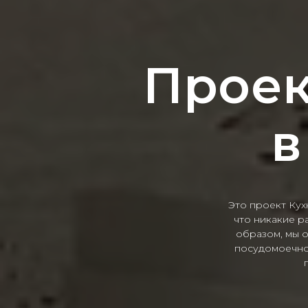
Проек
в
Это проект Кухн
что никакие р
образом, мы о
посудомоечной